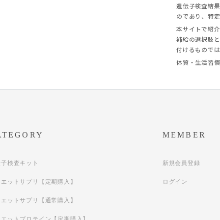
遺伝子検査結
のであり、特
本サイトで紹
補給の選択肢
付けるもので
体質・生活習
ATEGORY
MEMBER
伝子検査キット
新規会員登録
イエットサプリ【定期購入】
ログイン
イエットサプリ【通常購入】
イエットプロテイン【定期購入】