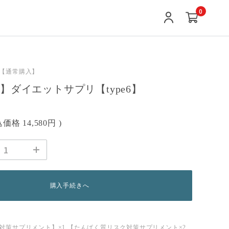
0
【通常購入】
】ダイエットサプリ【type6】
込価格
14,580円
)
購入手続きへ
対策サプリメント】×1 【たんぱく質リスク対策サプリメント×2