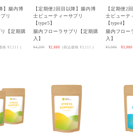
降】腸内博
【定期便2回目以降】腸内博
【定期便2
サプリ
士ビューティーサプリ
士ビューテ
【type5】
【type4】
プリ【定期購
腸内フローラサプリ【定期購
腸内フロー
入】
入】
価格
¥3,111
)
¥4,290
¥2,880
(税込価格
¥3,111
)
¥5,980
¥3,980