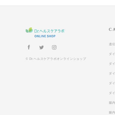
C
遺
ダ
© Dr.ヘルスケアラボオンラインショップ
ダ
ダ
ダ
ダ
腸
腸