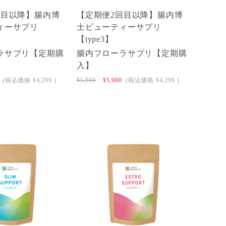
回目以降】腸内博
【定期便2回目以降】腸内博
ィーサプリ
士ビューティーサプリ
【type3】
ラサプリ【定期購
腸内フローラサプリ【定期購
入】
(税込価格
¥4,299
)
¥5,980
¥3,980
(税込価格
¥4,299
)