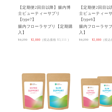
【定期便2回目以降】腸内博
【定期便2回目以
士ビューティーサプリ
士ビューティー
【type7】
【type6】
腸内フローラサプリ【定期購
腸内フローラサ
入】
入】
¥4,290
¥2,880
(税込価格
¥3,111
)
¥4,290
¥2,880
(税込