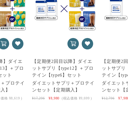
降】ダイエ
【定期便2回目以降】ダイエ
【定期便2
e13】＋プロ
ットサプリ【type12】＋プロ
ットサプリ【
】セット
テイン【type6】セット
テイン【ty
リ＋プロテイ
ダイエットサプリ＋プロテイ
ダイエット
購入】
ンセット【定期購入】
ンセット【
込価格
¥8,619
)
¥17,296
¥8,980
(税込価格
¥9,699
)
¥12,796
¥7,98