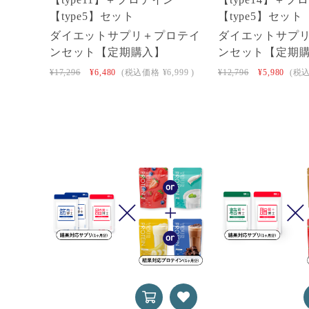
【type5】セット
【type5】セット
ダイエットサプリ＋プロテイ
ダイエットサプ
ンセット【定期購入】
ンセット【定期
¥17,296
¥6,480
(税込価格
¥6,999
)
¥12,796
¥5,980
(税