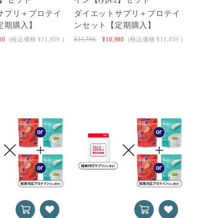
サプリ＋プロテイ
ダイエットサプリ＋プロテイ
定期購入】
ンセット【定期購入】
80
(税込価格
¥11,859
)
¥21,796
¥10,980
(税込価格
¥11,859
)