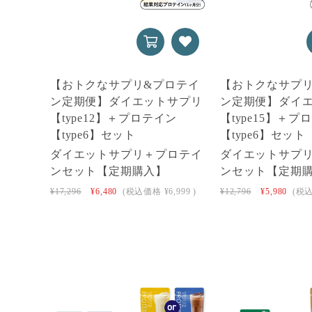
【おトクなサプリ&プロテイ
【おトクなサプリ
ン定期便】ダイエットサプリ
ン定期便】ダイ
【type12】＋プロテイン
【type15】＋プ
【type6】セット
【type6】セット
ダイエットサプリ＋プロテイ
ダイエットサプ
ンセット【定期購入】
ンセット【定期
¥17,296
¥6,480
(税込価格
¥6,999
)
¥12,796
¥5,980
(税