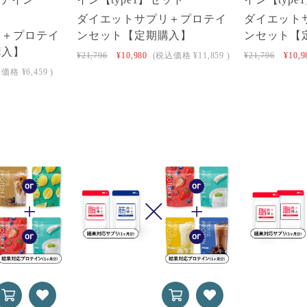
ダイエットサプリ＋プロテイ
ダイエット
リ＋プロテイ
ンセット【定期購入】
ンセット【
購入】
¥21,796
¥10,980
(税込価格
¥11,859
)
¥21,796
¥10,9
込価格
¥6,459
)