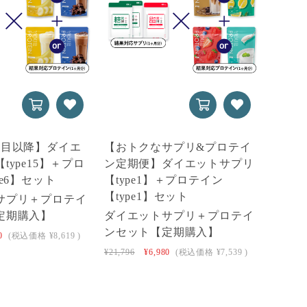
回目以降】ダイエ
【おトクなサプリ&プロテイ
type15】＋プロ
ン定期便】ダイエットサプリ
pe6】セット
【type1】＋プロテイン
【type1】セット
サプリ＋プロテイ
定期購入】
ダイエットサプリ＋プロテイ
ンセット【定期購入】
0
(税込価格
¥8,619
)
¥21,796
¥6,980
(税込価格
¥7,539
)