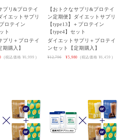
サプリ&プロテイ
【おトクなサプリ&プロテイ
ダイエットサプリ
ン定期便】ダイエットサプリ
】＋プロテイン
【type13】＋プロテイン
セット
【type4】セット
サプリ＋プロテイ
ダイエットサプリ＋プロテイ
定期購入】
ンセット【定期購入】
0
(税込価格
¥6,999
)
¥12,796
¥5,980
(税込価格
¥6,459
)