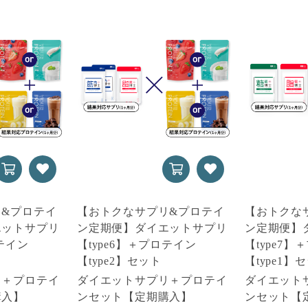
&プロテイ
【おトクなサプリ&プロテイ
【おトクな
エットサプリ
ン定期便】ダイエットサプリ
ン定期便】
ロテイン
【type6】＋プロテイン
【type7
【type2】セット
【type1】
リ＋プロテイ
ダイエットサプリ＋プロテイ
ダイエット
購入】
ンセット【定期購入】
ンセット【