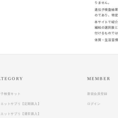
りません。
遺伝子検査結
のであり、特
本サイトで紹
補給の選択肢
付けるもので
体質・生活習
ATEGORY
MEMBER
伝子検査キット
新規会員登録
イエットサプリ【定期購入】
ログイン
イエットサプリ【通常購入】