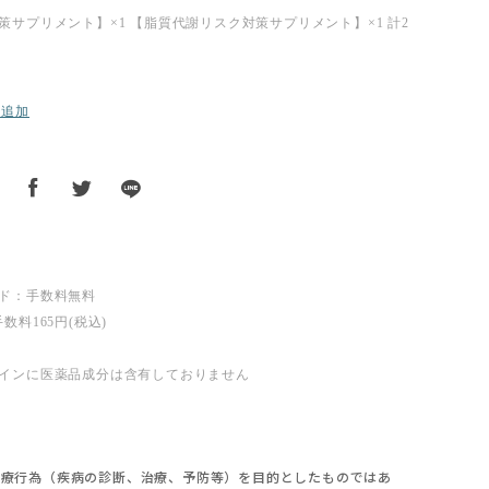
策サプリメント】×1 【脂質代謝リスク対策サプリメント】×1 計2
に追加
ド：手数料無料
数料165円(税込)
インに医薬品成分は含有しておりません
】
医療行為（疾病の診断、治療、予防等）を目的としたものではあ